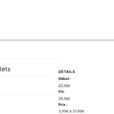
llets
DÉTAILS
Début :
lets ne sont plus disponibles
23 mai
Fin :
24 mai
Prix :
2.00€ à 37.99€