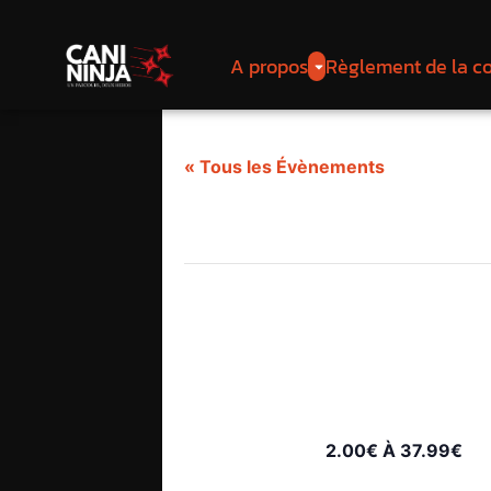
A propos
Règlement de la c
« Tous les Évènements
Cet évènement est passé.
Course d’Obs
Echourgnac (
23 mai
-
24 mai
2.00€ À 37.99€