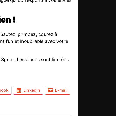
 vague qui correspond à vos envies
en !
 Sautez, grimpez, courez à
nt fun et inoubliable avec votre
Sprint. Les places sont limitées,
book
LinkedIn
E-mail