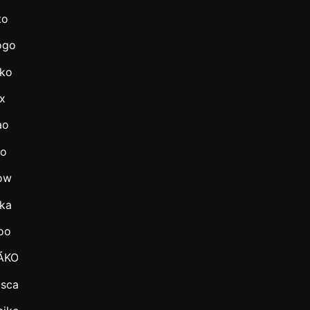
to
ogo
iko
x
ao
ko
ow
ika
oo
ÃKO
osca