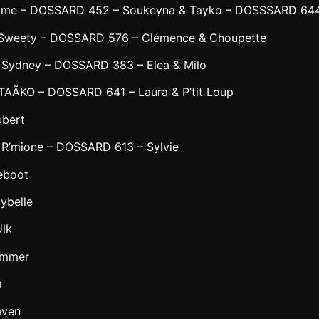
ume – DOSSARD 452 – Soukeyna & Tayko – DOSSSARD 644
Sweety – DOSSARD 576 – Clémence & Choupette
Sydney – DOSSARD 383 – Elea & Milo
AÃKO – DOSSARD 641 – Laura & P’tit Loup
ubert
R’mione – DOSSARD 613 – Sylvie
eboot
ybelle
lk
ummer
a
aven