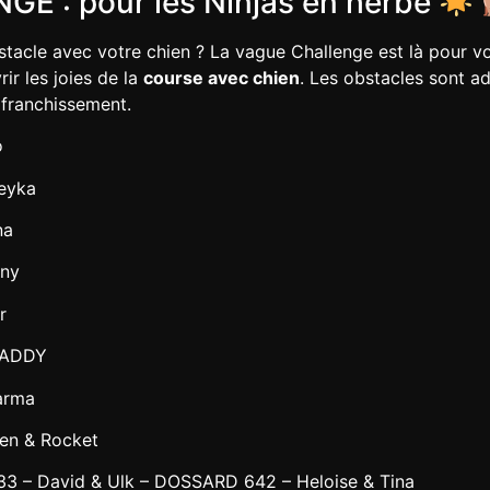
E : pour les Ninjas en herbe
tacle avec votre chien ? La vague Challenge est là pour v
ir les joies de la
course avec chien
. Les obstacles sont a
 franchissement.
o
eyka
na
nny
r
PADDY
arma
en & Rocket
– David & Ulk – DOSSARD 642 – Heloise & Tina