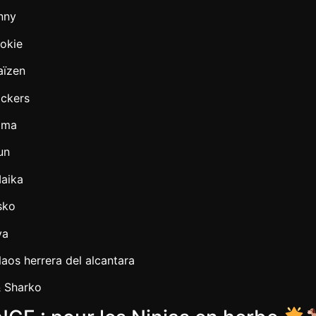
nny
okie
aïzen
ckers
lma
un
aika
sko
ya
os herrera del alcantara
& Sharko