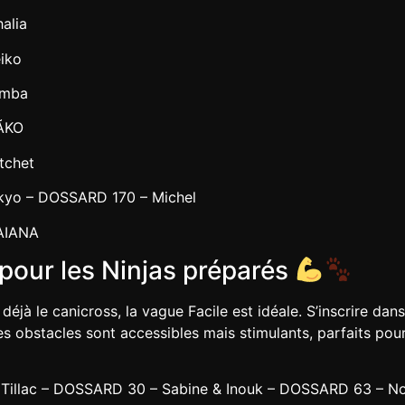
alia
iko
amba
ÃKO
tchet
kyo – DOSSARD 170 – Michel
AIANA
pour les Ninjas préparés
déjà le canicross, la vague Facile est idéale. S’inscrire da
Les obstacles sont accessibles mais stimulants, parfaits po
llac – DOSSARD 30 – Sabine & Inouk – DOSSARD 63 – Noé