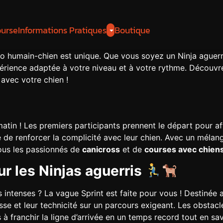
ourse
Informations Pratiques
Boutique
 humain-chien est unique. Que vous soyez un Ninja aguerri
périence adaptée à votre niveau et à votre rythme. Découv
vec votre chien !
matin ! Les premiers participants prennent le départ pour a
 de renforcer la complicité avec leur chien. Avec un mélan
tous les passionnés de
canicross
et de
courses avec chien
ur les Ninjas aguerris
s intenses ? La vague Sprint est faite pour vous ! Destinée
esse et leur technicité sur un parcours exigeant. Les obstacl
à franchir la ligne d’arrivée en un temps record tout en sa